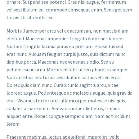
ornare. Suspendisse potenti. Cras nisi augue, fermentum
vel vestibulum eu, commodo consequat enim. Sed eget sem
turpis. Ut at mollis ex.
Morbi ullamcorper arcu vel ex accumsan, non mattis diam
eleifend. Maecenas imperdiet fringilla dolor nec laoreet.
Nullam fringilla lacinia purus eu pretium. Phasellus sed
erat nunc. Aliquam feugiat turpis justo, quis dictum nunc
dapibus porta. Maecenas nec venenatis odio. Sed eu
pellentesque urna. Morbi sed felis ut leo pharetra semper.
Nam a tellus nec turpis vestibulum luctus vel sed eros.
Donec quis diam nunc. Curabitur id sagittis arcu, vitae
laoreet augue. Pellentesque ac molestie augue, quis gravida
erat. Vivamus tortor orci, ullamcorper molestie nisl quis,
sodales ornare enim. Aenean a imperdiet eros, finibus
aliquet ante. Donec congue semper diam. Nam ac tincidunt
lorem.
Praesent maximus, lectus at eleifend imperdiet, velit