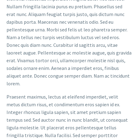
Nullam fringilla lacinia purus eu pretium. Phasellus sed
erat nunc. Aliquam feugiat turpis justo, quis dictum nunc
dapibus porta. Maecenas nec venenatis odio. Sed eu
pellentesque urna. Morbi sed felis ut leo pharetra semper.
Nam a tellus nec turpis vestibulum luctus vel sed eros.
Donec quis diam nunc. Curabitur id sagittis arcu, vitae
laoreet augue. Pellentesque ac molestie augue, quis gravida
erat. Vivamus tortor orci, ullamcorper molestie nisl quis,
sodales ornare enim. Aenean a imperdiet eros, finibus
aliquet ante. Donec congue semper diam. Nam ac tincidunt
lorem.
Praesent maximus, lectus at eleifend imperdiet, velit
metus dictum risus, et condimentum eros sapien id ex.
Integer rhoncus ligula sapien, sit amet pretium sapien
tempus sed. Sed auctor nunc in nunc blandit, ut consequat
ligula molestie. Ut placerat eros pellentesque tellus
fringilla tristique. Nulla facilisi. Sed semper porttitor