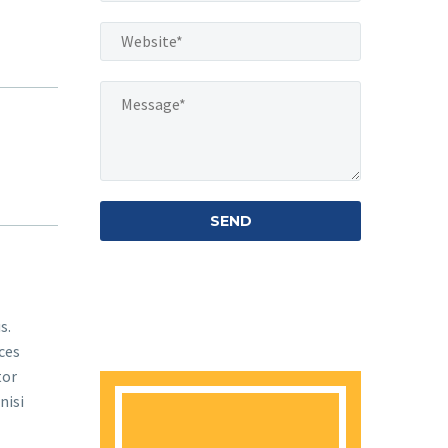
s.
ces
tor
nisi