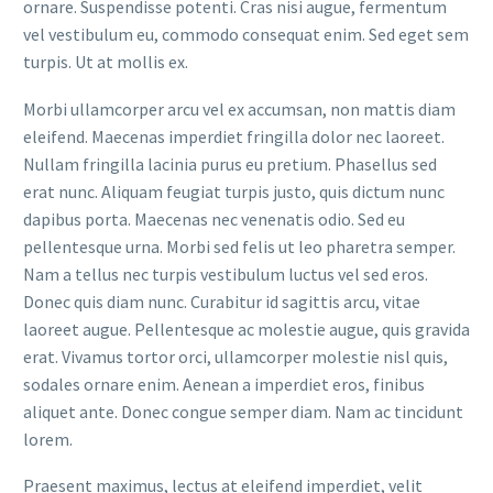
ornare. Suspendisse potenti. Cras nisi augue, fermentum
vel vestibulum eu, commodo consequat enim. Sed eget sem
turpis. Ut at mollis ex.
Morbi ullamcorper arcu vel ex accumsan, non mattis diam
eleifend. Maecenas imperdiet fringilla dolor nec laoreet.
Nullam fringilla lacinia purus eu pretium. Phasellus sed
erat nunc. Aliquam feugiat turpis justo, quis dictum nunc
dapibus porta. Maecenas nec venenatis odio. Sed eu
pellentesque urna. Morbi sed felis ut leo pharetra semper.
Nam a tellus nec turpis vestibulum luctus vel sed eros.
Donec quis diam nunc. Curabitur id sagittis arcu, vitae
laoreet augue. Pellentesque ac molestie augue, quis gravida
erat. Vivamus tortor orci, ullamcorper molestie nisl quis,
sodales ornare enim. Aenean a imperdiet eros, finibus
aliquet ante. Donec congue semper diam. Nam ac tincidunt
lorem.
Praesent maximus, lectus at eleifend imperdiet, velit