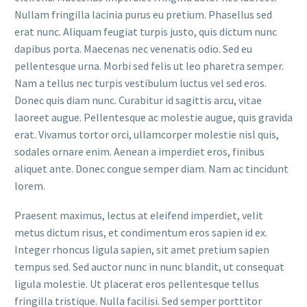
Nullam fringilla lacinia purus eu pretium. Phasellus sed
erat nunc. Aliquam feugiat turpis justo, quis dictum nunc
dapibus porta. Maecenas nec venenatis odio. Sed eu
pellentesque urna. Morbi sed felis ut leo pharetra semper.
Nam a tellus nec turpis vestibulum luctus vel sed eros.
Donec quis diam nunc. Curabitur id sagittis arcu, vitae
laoreet augue. Pellentesque ac molestie augue, quis gravida
erat. Vivamus tortor orci, ullamcorper molestie nisl quis,
sodales ornare enim. Aenean a imperdiet eros, finibus
aliquet ante. Donec congue semper diam. Nam ac tincidunt
lorem.
Praesent maximus, lectus at eleifend imperdiet, velit
metus dictum risus, et condimentum eros sapien id ex.
Integer rhoncus ligula sapien, sit amet pretium sapien
tempus sed. Sed auctor nunc in nunc blandit, ut consequat
ligula molestie. Ut placerat eros pellentesque tellus
fringilla tristique. Nulla facilisi. Sed semper porttitor