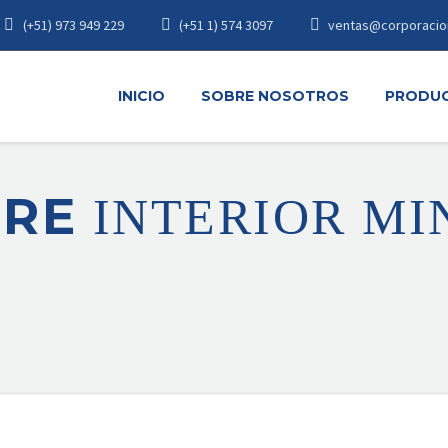
(+51) 973 949 229
(+51 1) 574 3097
ventas@corporacio
INICIO
SOBRE NOSOTROS
PRODU
URE
INTERIOR MI