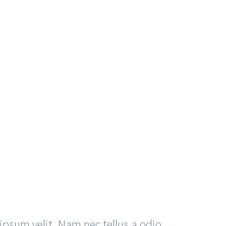
ipsum velit. Nam nec tellus a odio