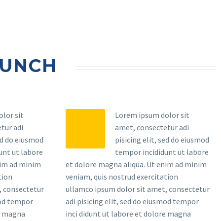
AUNCH
lor sit
Lorem ipsum dolor sit
tur adi
amet, consectetur adi
sed do eiusmod
pisicing elit, sed do eiusmod
unt ut labore
tempor incididunt ut labore
nim ad minim
et dolore magna aliqua. Ut enim ad minim
tion
veniam, quis nostrud exercitation
, consectetur
ullamco ipsum dolor sit amet, consectetur
mod tempor
adi pisicing elit, sed do eiusmod tempor
re magna
inci didunt ut labore et dolore magna