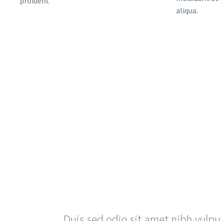
proident
aliqua.
Duis sed odio sit amet nibh vulpu