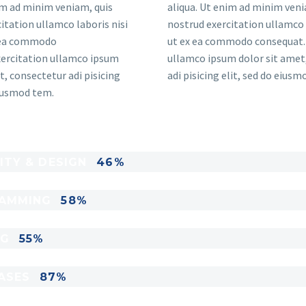
im ad minim veniam, quis
aliqua. Ut enim ad minim veni
itation ullamco laboris nisi
nostrud exercitation ullamco 
x ea commodo
ut ex ea commodo consequat. 
xercitation ullamco ipsum
ullamco ipsum dolor sit amet
t, consectetur adi pisicing
adi pisicing elit, sed do eius
eiusmod tem.
ITY & DESIGN
46%
AMMING
58%
NG
55%
ASES
87%