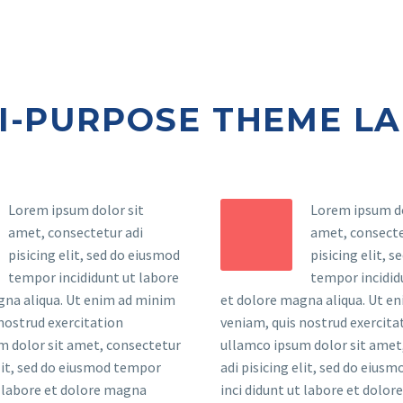
I-PURPOSE THEME L
Lorem ipsum dolor sit
Lorem ipsum do
amet, consectetur adi
amet, consecte
pisicing elit, sed do eiusmod
pisicing elit, 
tempor incididunt ut labore
tempor incidid
gna aliqua. Ut enim ad minim
et dolore magna aliqua. Ut e
nostrud exercitation
veniam, quis nostrud exercita
m dolor sit amet, consectetur
ullamco ipsum dolor sit amet
elit, sed do eiusmod tempor
adi pisicing elit, sed do eius
t labore et dolore magna
inci didunt ut labore et dolo