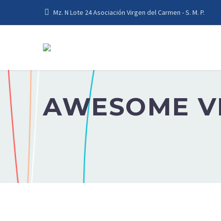
Mz. N Lote 24 Asociación Virgen del Carmen - S. M. P.
AWESOME VE