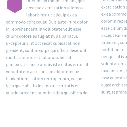
Ut enim ad minim veniam, quis
L
exercitation 
nostrud exercitation ullamco
ex ea commod
laboris nisi ut aliquip ex ea
dolor in repr
commodo consequat. Duis aute irure dolor
esse cillum d
in reprehenderit in voluptate velit esse
Excepteur si
cillum dolore eu fugiat nulla pariatur.
proident, sunt
Excepteur sint occaecat cupidatat non
mollit anim i
proident, sunt in culpa qui officia deserunt
perspiciatis 
mollit anim id est laborum. Sed ut
voluptatem 
perspiciatis unde omnis iste natus error sit
laudantium, 
voluptatem accusantium doloremque
ipsa quae ab i
laudantium, totam rem aperiam, eaque
quasi archite
ipsa quae ab illo inventore veritatis et
sunt. reprehe
quasin proident, sunt in culpa qui officia de.