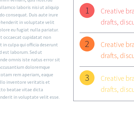
ullamco laboris nisi ut aliquip
1
Creative bra
o consequat. Duis aute irure
drafts, disc
ehenderit in voluptate velit
olore eu fugiat nulla pariatur.
nt occaecat cupidatat non
2
Creative bra
 in culpa qui officia deserunt
d est laborum. Sed ut
drafts, disc
unde omnis iste natus error sit
accusantium doloremque
totam rem aperiam, eaque
3
Creative bra
llo inventore veritatis et
drafts, disc
cto beatae vitae dicta
nderit in voluptate velit esse.