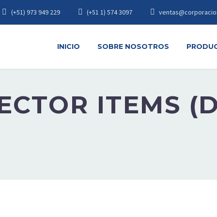
(+51) 973 949 229
(+51 1) 574 3097
ventas@corporacio
INICIO
SOBRE NOSOTROS
PRODU
CTOR ITEMS (