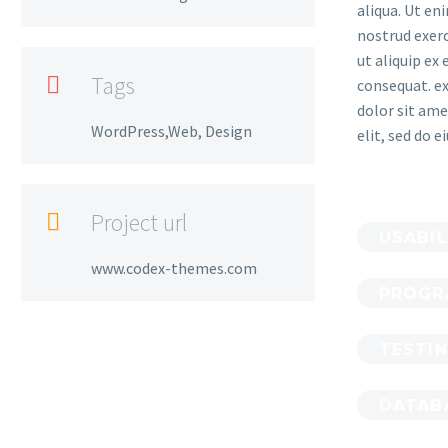
aliqua. Ut en
nostrud exerc
ut aliquip e
Tags

consequat. e
dolor sit ame
WordPress,Web, Design
elit, sed do 
Project url

USABIL
www.codex-themes.com
PROGR
TESTI
DATAB