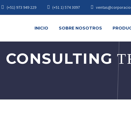
(+51) 973 949 229
(+51 1) 574 3097
ventas@corporacio
INICIO
SOBRE NOSOTROS
PRODU
 CONSULTING
T