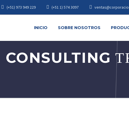
(+51) 973 949 229
(+51 1) 574 3097
ventas@corporacio
INICIO
SOBRE NOSOTROS
PRODU
 CONSULTING
T