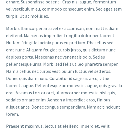
ornare. Suspendisse potenti. Cras nisi augue, fermentum
vel vestibulum eu, commodo consequat enim. Sed eget sem
turpis. Ut at mollis ex.
Morbi ullamcorper arcu vel ex accumsan, non mattis diam
eleifend. Maecenas imperdiet fringilla dolor nec laoreet.
Nullam fringilla lacinia purus eu pretium. Phasellus sed
erat nunc. Aliquam feugiat turpis justo, quis dictum nunc
dapibus porta. Maecenas nec venenatis odio. Sed eu
pellentesque urna. Morbi sed felis ut leo pharetra semper.
Nam a tellus nec turpis vestibulum luctus vel sed eros.
Donec quis diam nunc. Curabitur id sagittis arcu, vitae
laoreet augue. Pellentesque ac molestie augue, quis gravida
erat. Vivamus tortor orci, ullamcorper molestie nisl quis,
sodales ornare enim. Aenean a imperdiet eros, finibus
aliquet ante. Donec congue semper diam. Nam ac tincidunt
lorem.
Praesent maximus, lectus at eleifend imperdiet, velit