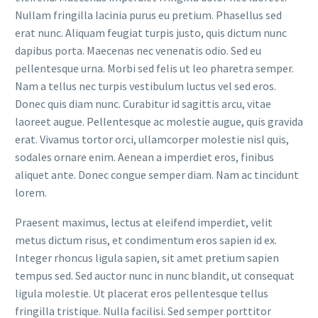
Nullam fringilla lacinia purus eu pretium. Phasellus sed
erat nunc. Aliquam feugiat turpis justo, quis dictum nunc
dapibus porta. Maecenas nec venenatis odio. Sed eu
pellentesque urna. Morbi sed felis ut leo pharetra semper.
Nam a tellus nec turpis vestibulum luctus vel sed eros.
Donec quis diam nunc. Curabitur id sagittis arcu, vitae
laoreet augue. Pellentesque ac molestie augue, quis gravida
erat. Vivamus tortor orci, ullamcorper molestie nisl quis,
sodales ornare enim. Aenean a imperdiet eros, finibus
aliquet ante. Donec congue semper diam. Nam ac tincidunt
lorem.
Praesent maximus, lectus at eleifend imperdiet, velit
metus dictum risus, et condimentum eros sapien id ex.
Integer rhoncus ligula sapien, sit amet pretium sapien
tempus sed. Sed auctor nunc in nunc blandit, ut consequat
ligula molestie. Ut placerat eros pellentesque tellus
fringilla tristique. Nulla facilisi. Sed semper porttitor