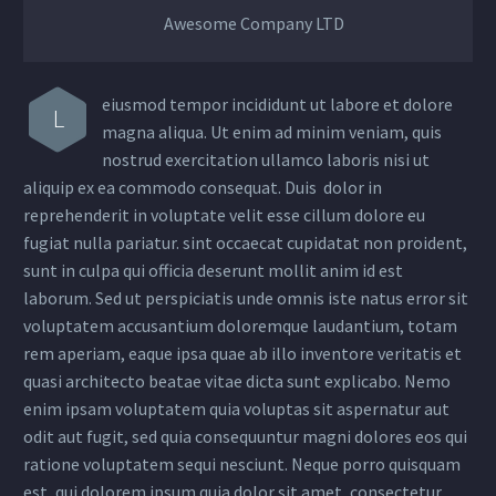
Awesome Company LTD
eiusmod tempor incididunt ut labore et dolore
L
magna aliqua. Ut enim ad minim veniam, quis
nostrud exercitation ullamco laboris nisi ut
aliquip ex ea commodo consequat. Duis dolor in
reprehenderit in voluptate velit esse cillum dolore eu
fugiat nulla pariatur. sint occaecat cupidatat non proident,
sunt in culpa qui officia deserunt mollit anim id est
laborum. Sed ut perspiciatis unde omnis iste natus error sit
voluptatem accusantium doloremque laudantium, totam
rem aperiam, eaque ipsa quae ab illo inventore veritatis et
quasi architecto beatae vitae dicta sunt explicabo. Nemo
enim ipsam voluptatem quia voluptas sit aspernatur aut
odit aut fugit, sed quia consequuntur magni dolores eos qui
ratione voluptatem sequi nesciunt. Neque porro quisquam
est, qui dolorem ipsum quia dolor sit amet, consectetur,