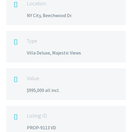
Location

NY City, Beechwood Dr.
Type

Villa Deluxe, Majestic Views
Value

$995,000 all incl.
Listing ID

PROP-9113 VD