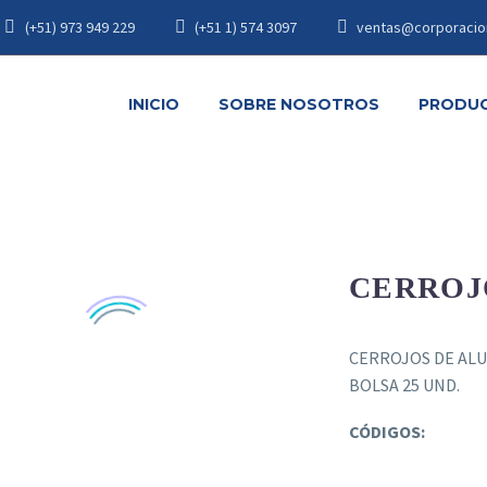
(+51) 973 949 229
(+51 1) 574 3097
ventas@corporacio
INICIO
SOBRE NOSOTROS
PRODU
CERROJ
CERROJOS DE AL
BOLSA 25 UND.
CÓDIGOS: