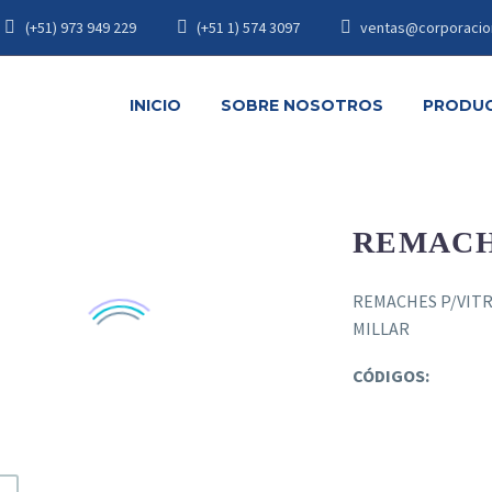
(+51) 973 949 229
(+51 1) 574 3097
ventas@corporacio
INICIO
SOBRE NOSOTROS
PRODU
REMACH
REMACHES P/VIT
MILLAR
CÓDIGOS:
.